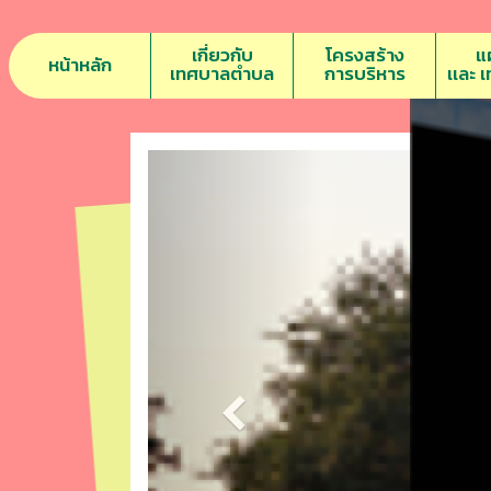
เกี่ยวกับ
โครงสร้าง
แ
หน้าหลัก
เทศบาลตำบล
การบริหาร
เเละ 