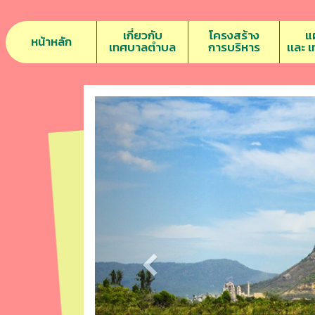
เกี่ยวกับ
โครงสร้าง
แ
หน้าหลัก
เทศบาลตำบล
การบริหาร
เเละ 