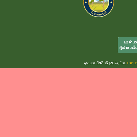
จำน
ผู้เข้าชมเว็
@สงวนลิขสิทธิ์ (2024) โดย
เทศบ