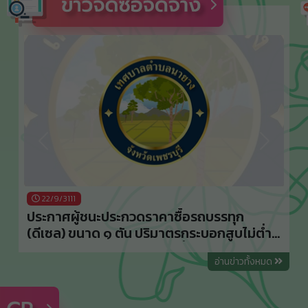
Previous
Next
22/9/3111
ประกาศผู้ชนะประกวดราคาซื้อรถบรรทุก
(ดีเซล) ขนาด ๑ ตัน ปริมาตรกระบอกสูบไม่ต่ำ
กว่า ๒,๔๐๐ ซีซี หรือกำลังเครื่องยนต์สูงสุดไม่
อ่านข่าวทั้งหมด
ต่ำกว่า ๑๑๐ กิโลวัตต์ ขับเคลื่อน ๒ ล้อ แบบ
ดับเบิ้ลแค็บ (สำนักปลัดเทศบาล) ด้วยวิธี
ประกวดราคาอิเล็กทรอนิกส์ (e-bidding)