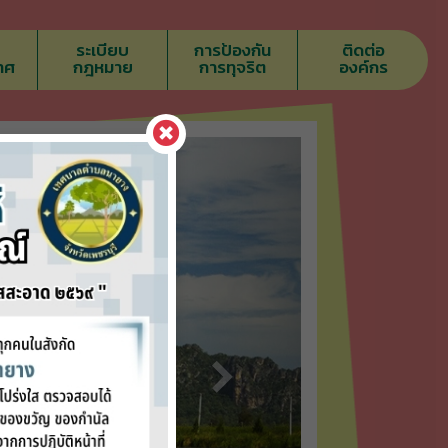
ระเบียบ
การป้องกัน
ติดต่อ
าศ
กฎหมาย
การทุจริต
องค์กร