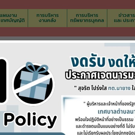
แผนงาน
การบริหาร
การบริหาร
ข่าวสาร
ะ เทศบัญญัติ
งานคลัง
ทรัพยากรบุคคล
เเละ ประก