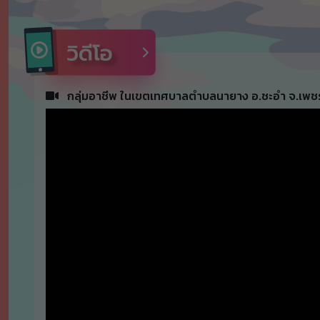
กลุ่มอาชีพ ในเขตเทศบาลตำบลนายาง อ.ชะอำ จ.เพชรบ