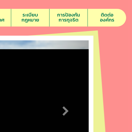
ระเบียบ
การป้องกัน
ติดต่อ
าศ
กฎหมาย
การทุจริต
องค์กร