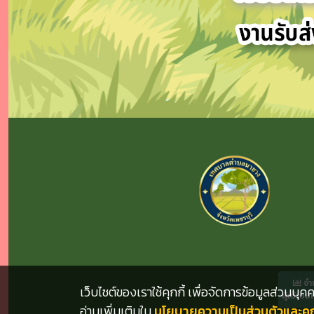
จำ
เว็บไซต์ของเราใช้คุกกี้ เพื่อจัดการข้อมูลส่วนบ
ผู้เข้าชม
อ่านเพิ่มเติมใน
นโยบายความเป็นส่วนตัวและคุกก