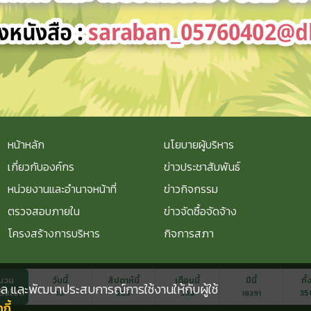
หน้าหลัก
นโยบายผู้บริหาร
เกี่ยวกับองค์กร
ข่าวประชาสัมพันธ์
หน่วยงานและอำนาจหน้าที่
ข่าวกิจกรรม
ตรวจสอบภายใน
ข่าวจัดซื้อจัดจ้าง
โครงสร้างการบริหาร
กิจการสภา
นวน
วันนี้
สัปดาห์นี้
เดือนนี้
ปีนี้
ทั
ุคคล และพัฒนาประสบการณ์การใช้งานให้กับผู้ใช้
เว็บไซต์
35
10
285
368
18391
ี้