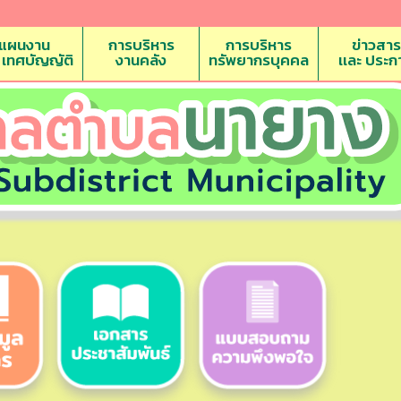
แผนงาน
การบริหาร
การบริหาร
ข่าวสาร
ะ เทศบัญญัติ
งานคลัง
ทรัพยากรบุคคล
เเละ ประก