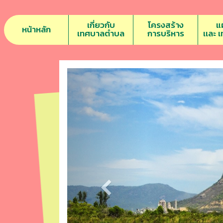
เกี่ยวกับ
โครงสร้าง
แ
หน้าหลัก
เทศบาลตำบล
การบริหาร
เเละ 