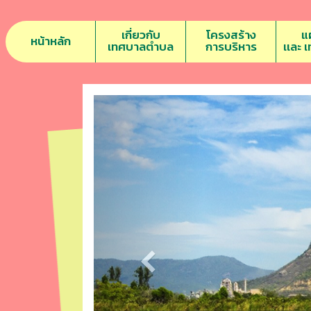
เกี่ยวกับ
โครงสร้าง
แ
หน้าหลัก
เทศบาลตำบล
การบริหาร
เเละ 