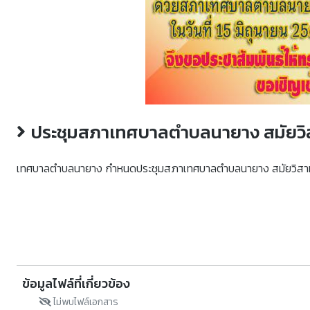
ประชุมสภาเทศบาลตำบลนายาง สมัยวิสาม
เทศบาลตำบลนายาง กำหนดประชุมสภาเทศบาลตำบลนายาง สมัยวิสามัญ คร
ข้อมูลไฟล์ที่เกี่ยวข้อง
ไม่พบไฟล์เอกสาร