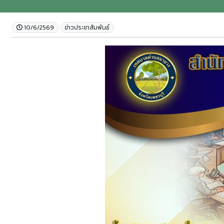
10/6/2569
ข่าวประชาสัมพันธ์