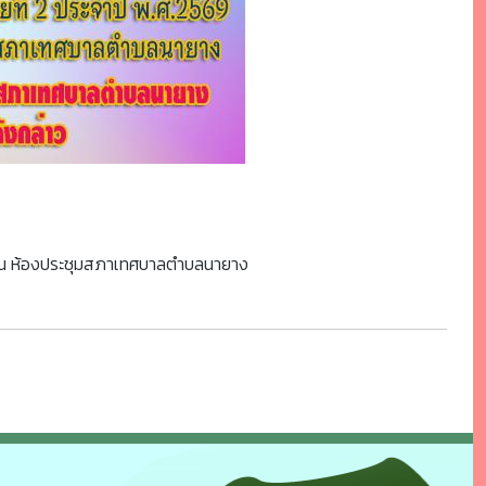
. ณ ห้องประชุมสภาเทศบาลตำบลนายาง