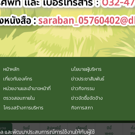
หน้าหลัก
นโยบายผู้บริหาร
เกี่ยวกับองค์กร
ข่าวประชาสัมพันธ์
หน่วยงานและอำนาจหน้าที่
ข่าวกิจกรรม
ตรวจสอบภายใน
ข่าวจัดซื้อจัดจ้าง
โครงสร้างการบริหาร
กิจการสภา
นวน
วันนี้
สัปดาห์นี้
เดือนนี้
ปีนี้
ทั
ุคคล และพัฒนาประสบการณ์การใช้งานให้กับผู้ใช้
เว็บไซต์
35
29
304
387
18410