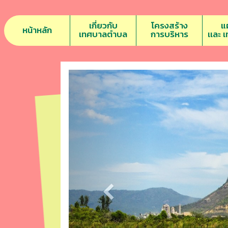
เกี่ยวกับ
โครงสร้าง
แ
หน้าหลัก
เทศบาลตำบล
การบริหาร
เเละ 