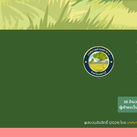
จำน
ผู้เข้าชมเว็
@สงวนลิขสิทธิ์ (2024) โดย
เทศบ